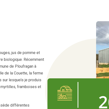
rouges, jus de pomme et
ture biologique. Récemment
ommune de Ploufragan à
le de la Couette, la ferme
s sur lesquels je produis
myrtilles, framboises et
2
ssède différentes