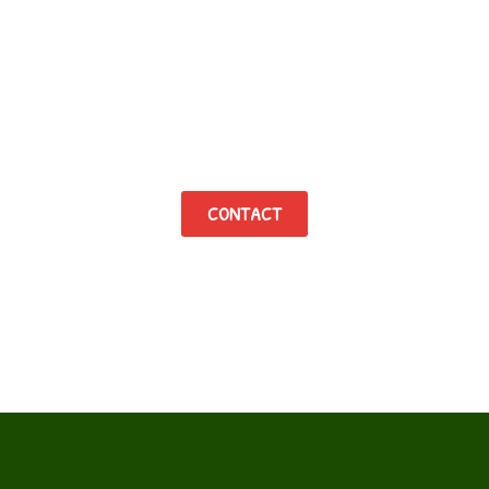
 ferme des Allées Couvertes, n’hésitez pas à 
CONTACT