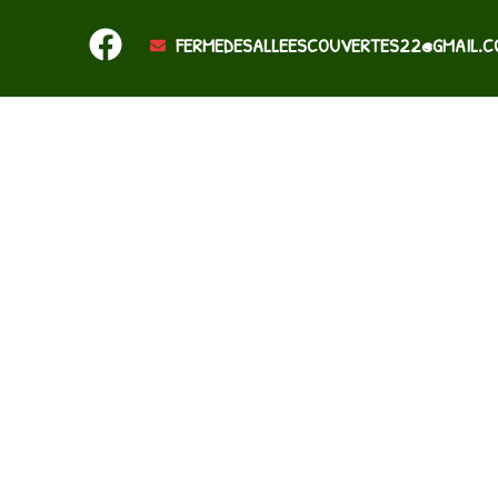
FERMEDESALLEESCOUVERTES22@GMAIL.C
LES PLANTS
RECETTES
OÙ TROUVER NOS PRODUITS
Les légumes